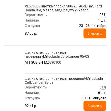
VL576075 !щетка плоск.\ 500/20' Audi, Fiat, Ford,
Honda, Kia, Mazda, MB,Opel,VW универс.
95%
Вероятность
Наличие
1 шт.
23 - 26 сентября
Отгрузка
87.05 p.
В корзину
щетка стеклоочистителя
передняя!\Mitsubishi Colt/Lancer 95-03
MITSUBISHI
MZ690100
щетка стеклоочистителя передняя!\Mitsubishi
Colt/Lancer 95-03
81%
Вероятность
Наличие
6 шт.
10 - 13 августа
Отгрузка
92.41 p.
В корзину