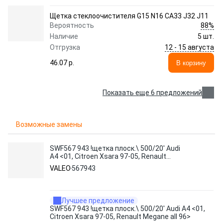
Щетка стеклоочистителя G15 N16 CA33 J32 J11
88%
Вероятность
Наличие
5 шт.
12 - 15 августа
Отгрузка
46.07 p.
В корзину
Показать еще 6 предложений
Возможные замены
SWF567 943 !щетка плоск.\ 500/20' Audi
A4 <01, Citroen Xsara 97-05, Renault
Megane all 96>
VALEO
567943
Лучшее предложение
SWF567 943 !щетка плоск.\ 500/20' Audi A4 <01,
Citroen Xsara 97-05, Renault Megane all 96>