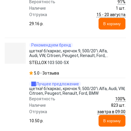
91%
Вероятность
Наличие
1 шт.
15 - 20 августа
Отгрузка
29.16 p.
В корзину
Рекомендуем бренд
щетка! б/каркас, крючок 9, 500/20'\ Alfa,
Audi, VW, Citroen, Peugeot, Renault, Ford,
BMW
STELLOX
103 500-SX
5.0
3
отзыва
Лучшее предложение
щетка! б/каркас, крючок 9, 500/20'\ Alfa, Audi, VW,
Citroen, Peugeot, Renault, Ford, BMW
100%
Вероятность
Наличие
823 шт.
завтра в 09:00
Отгрузка
10.50 p.
В корзину