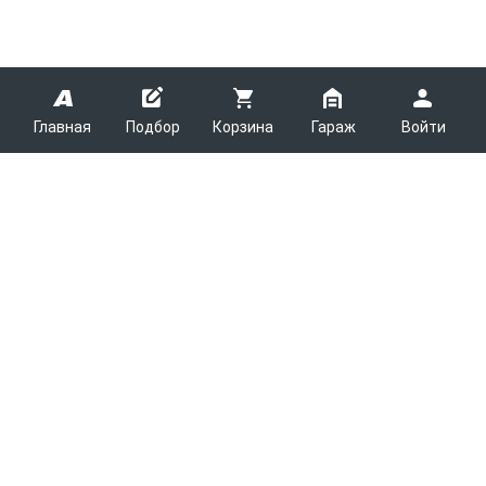
Главная
Подбор
Корзина
Гараж
Войти
ARMTEK
О Компании
Покупателям
Контакты
Как сделать заказ
Партнерам
Новости
Доставка
Поставщикам