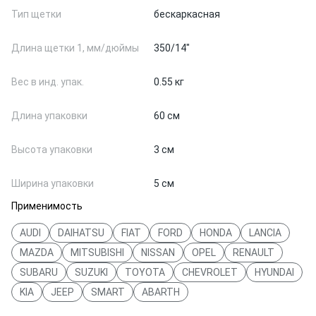
Тип щетки
бескаркасная
Длина щетки 1, мм/дюймы
350/14"
Вес в инд. упак.
0.55 кг
Длина упаковки
60 см
Высота упаковки
3 см
Ширина упаковки
5 см
Применимость
AUDI
DAIHATSU
FIAT
FORD
HONDA
LANCIA
MAZDA
MITSUBISHI
NISSAN
OPEL
RENAULT
SUBARU
SUZUKI
TOYOTA
CHEVROLET
HYUNDAI
KIA
JEEP
SMART
ABARTH