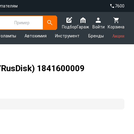
упателям
7600
Пример
Подбор
Гараж
Войти
Корзина
толампы
Автохимия
Инструмент
Бренды
Акции
/RusDisk) 1841600009