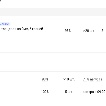
и
жение
а торцевая на 9мм, 6 граней
95%
8 
>20
шт.
93%
7 - 8 августа
>10
шт.
100%
завтра в 09:00
5
шт.