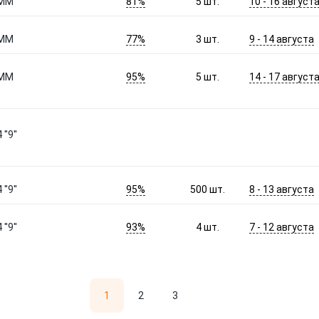
81%
10 - 16 август
 ММ
5
шт.
77%
9 - 14 августа
 ММ
3
шт.
95%
14 - 17 август
 ММ
5
шт.
'9''
95%
8 - 13 августа
'9''
500
шт.
93%
7 - 12 августа
'9''
4
шт.
1
2
3