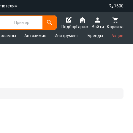
упателям
7600
Пример
Подбор
Гараж
Войти
Корзина
толампы
Автохимия
Инструмент
Бренды
Акции