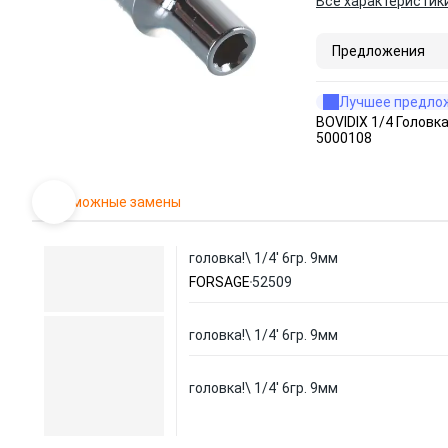
Все характеристик
Предложения
Лучшее предло
BOVIDIX 1/4 Головк
5000108
Возможные замены
головка!\ 1/4' 6гр. 9мм
FORSAGE
52509
головка!\ 1/4' 6гр. 9мм
головка!\ 1/4' 6гр. 9мм