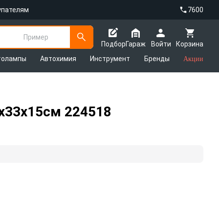
упателям
7600
Пример
Подбор
Гараж
Войти
Корзина
толампы
Автохимия
Инструмент
Бренды
Акции
5x33x15см 224518