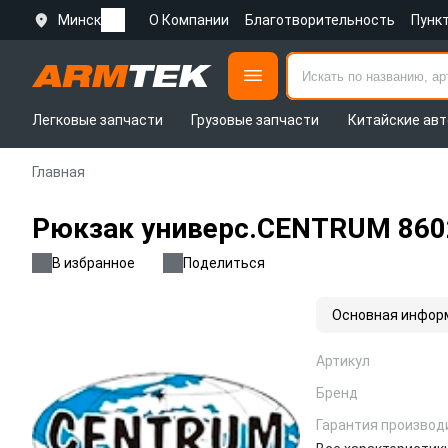
Минск
О Компании
Благотворительность
Пунк
Легковые запчасти
Грузовые запчасти
Китайские авт
Главная
Рюкзак универс.CENTRUM 86025
В избранное
Поделиться
Основная инфор
Артикул
Бренд
Гарантия производ