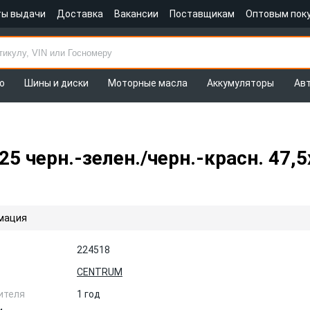
ты выдачи
Доставка
Вакансии
Поставщикам
Оптовым пок
о
Шины и диски
Моторные масла
Аккумуляторы
Ав
 черн.-зелен./черн.-красн. 47,
мация
224518
CENTRUM
ителя
1 год