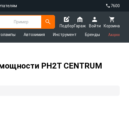
упателям
7600
Пример
Подбор
Гараж
Войти
Корзина
толампы
Автохимия
Инструмент
Бренды
Акции
ny мощности PH2T CENTRUM