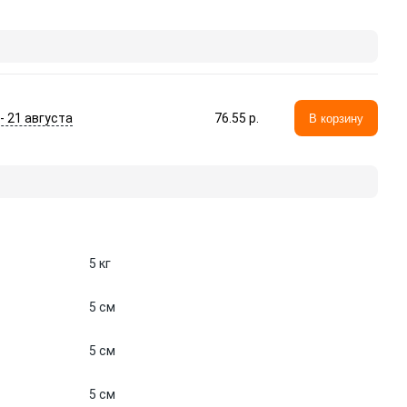
 - 21 августа
76.55 p.
В корзину
5 кг
5 см
5 см
5 см