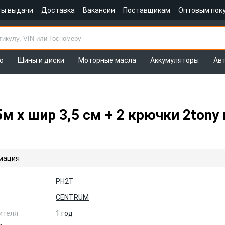
ты выдачи
Доставка
Вакансии
Поставщикам
Оптовым пок
о
Шины и диски
Моторные масла
Аккумуляторы
Ав
.5м x шир 3,5 см + 2 крючки 2to
мация
PH2T
CENTRUM
ителя
1 год