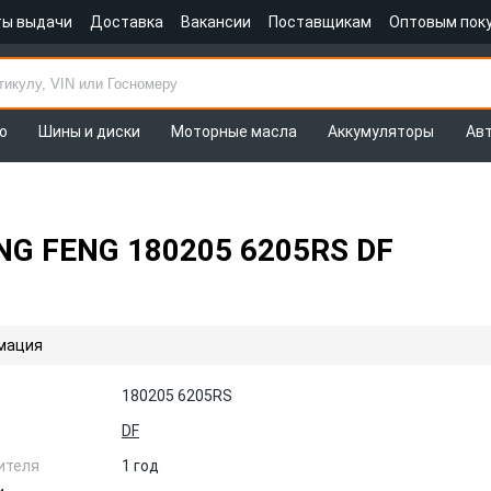
ты выдачи
Доставка
Вакансии
Поставщикам
Оптовым пок
о
Шины и диски
Моторные масла
Аккумуляторы
Ав
NG FENG 180205 6205RS DF
мация
180205 6205RS
DF
ителя
1 год