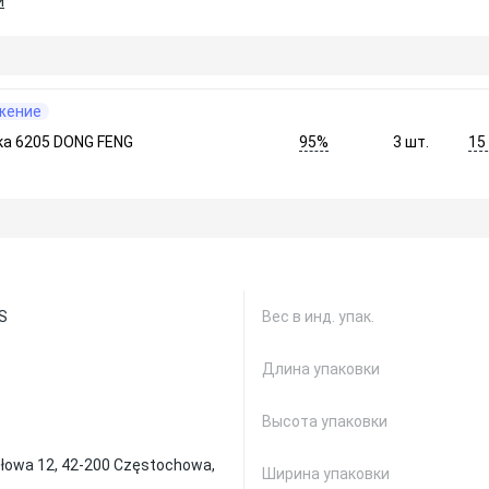
и
жение
95%
15
а 6205 DONG FENG
3
шт.
S
Вес в инд. упак.
Длина упаковки
Высота упаковки
ysłowa 12, 42-200 Częstochowa,
Ширина упаковки