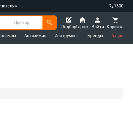
упателям
7600
Пример
Подбор
Гараж
Войти
Корзина
толампы
Автохимия
Инструмент
Бренды
Акции