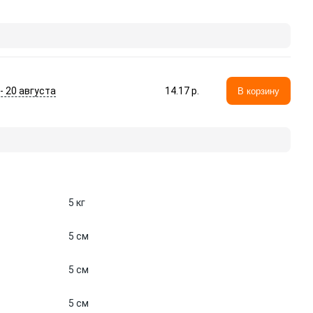
 - 20 августа
14.17 p.
В корзину
5 кг
5 см
5 см
5 см