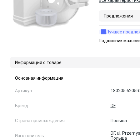
Все характеристик
Предложения
Лучшее предло
Подшипник маховик
Информация о товаре
Основная информация
Артикул
180205 6205R
Бренд
DF
Страна происхождения
Польша
DF, ul. Przem
Изготовитель
Польша