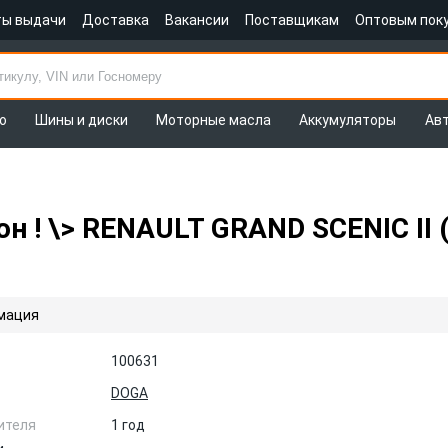
ты выдачи
Доставка
Вакансии
Поставщикам
Оптовым пок
о
Шины и диски
Моторные масла
Аккумуляторы
Ав
н ! \> RENAULT GRAND SCENIC II 
мация
100631
DOGA
ителя
1 год