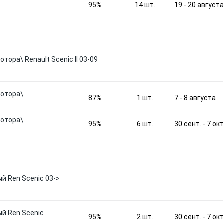
95%
19 - 20 август
14
шт.
ора\ Renault Scenic II 03-09
мотора\
87%
7 - 8 августа
1
шт.
мотора\
95%
30 сент. - 7 окт
6
шт.
й Ren Scenic 03->
й Ren Scenic
95%
30 сент. - 7 окт
2
шт.