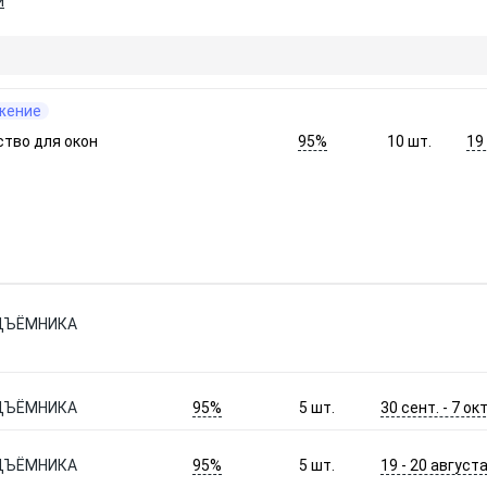
и
жение
95%
19
тво для окон
10
шт.
ОДЪЁМНИКА
95%
30 сент. - 7 окт
ОДЪЁМНИКА
5
шт.
95%
19 - 20 август
ОДЪЁМНИКА
5
шт.