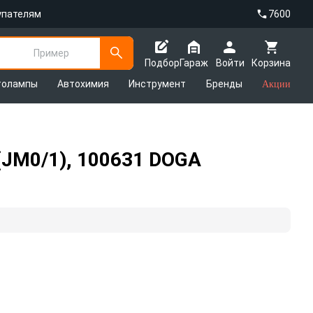
упателям
7600
Пример
Подбор
Гараж
Войти
Корзина
толампы
Автохимия
Инструмент
Бренды
Акции
(JM0/1), 100631 DOGA