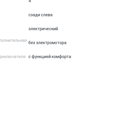
4
сзади слева
электрический
полнительная
без электромотора
ереключателя
с функцией комфорта