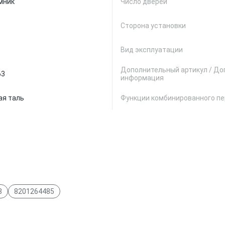
мник
Число дверей
Сторона установки
Вид эксплуатации
Дополнительный артикул / До
63
информация
ая таль
Функции комбинированного п
8
8201264485