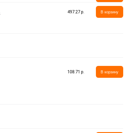
а
497.27 p.
В корзину
108.71 p.
В корзину