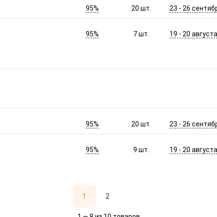
95%
23 - 26 сентяб
20
шт.
95%
19 - 20 август
7
шт.
95%
23 - 26 сентяб
20
шт.
95%
19 - 20 август
9
шт.
1
2
1 — 8 из 10 товаров