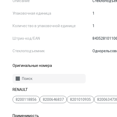
Описание
Стеклоподъе
Упаковочная единица
1
Количество в упаковочной единице
1
Штрих-код/EAN
84352810110
Стеклоподъемник
Однорельсов
Оригинальные номера
Поиск
RENAULT
8200118856
8200646837
8201010935
820063473
Применимость