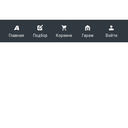
Главная
Подбор
Корзина
Гараж
Войти
ARMTEK
О Компании
Покупателям
Контакты
Как сделать заказ
Партнерам
Новости
Доставка