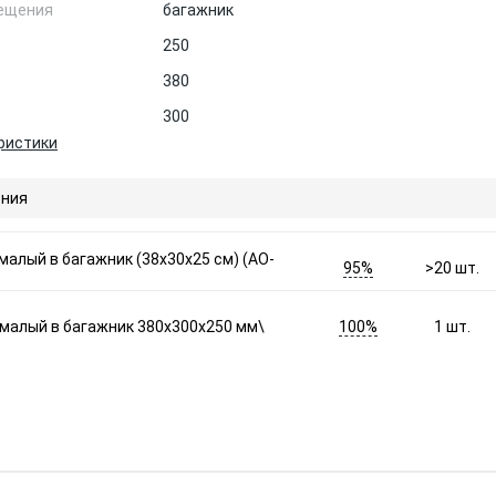
ещения
багажник
250
380
300
ристики
ния
малый в багажник (38x30x25 см) (AO-
95%
>20
шт.
100%
 малый в багажник 380x300x250 мм\
1
шт.