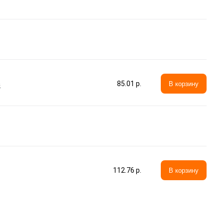
а
85.01 p.
В корзину
112.76 p.
В корзину