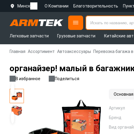
Минск
О Компании
Благотворительность
Пунк
Легковые запчасти
Грузовые запчасти
Китайские авт
Главная
Ассортимент
Автоаксессуары
Перевозка багажа в
органайзер! малый в багажник
В избранное
Поделиться
Основная
Артикул
Бренд
Вид органай