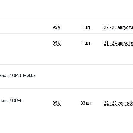
95%
22 - 25 август
1
шт.
95%
21 - 24 август
1
шт.
йся / OPEL Mokka
йся / OPEL
95%
22 - 23 сентяб
33
шт.