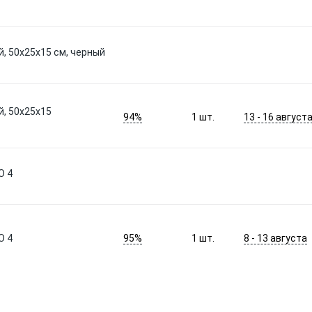
й, 50x25x15 см, черный
й, 50x25x15
94%
13 - 16 август
1
шт.
O 4
95%
8 - 13 августа
O 4
1
шт.