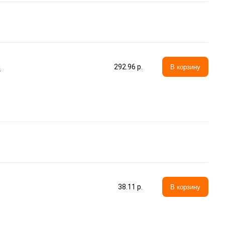
а
292.96 p.
В корзину
38.11 p.
В корзину