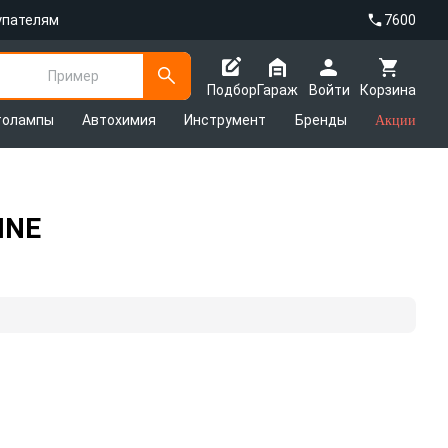
упателям
7600
Пример
Подбор
Гараж
Войти
Корзина
толампы
Автохимия
Инструмент
Бренды
Акции
INE