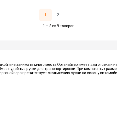
1
2
1 — 8 из 9 товаров
кой и не занимать много места.Органайзер имеет два отсека и н
меет удобные ручки для транспортировки. При компактных разме
 органайзера препятствует скольжению сумки по салону автомоби