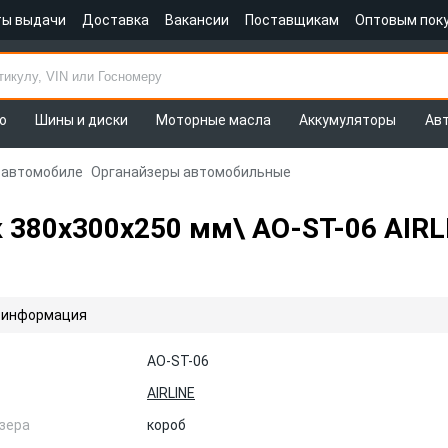
ты выдачи
Доставка
Вакансии
Поставщикам
Оптовым пок
о
Шины и диски
Моторные масла
Аккумуляторы
Ав
 автомобиле
Органайзеры автомобильные
 380x300x250 мм\ AO-ST-06 AIRL
 информация
AO-ST-06
AIRLINE
зера
короб