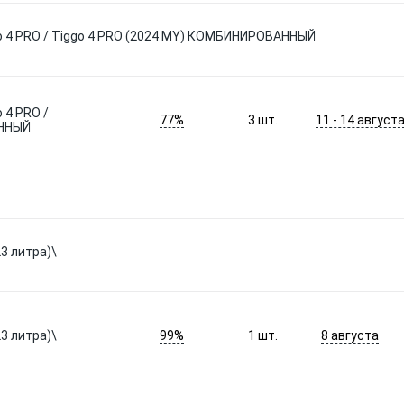
4 PRO / Tiggo 4 PRO (2024 MY) КОМБИНИРОВАННЫЙ
4 PRO /
77%
11 - 14 август
3
шт.
АННЫЙ
3 литра)\
99%
8 августа
3 литра)\
1
шт.