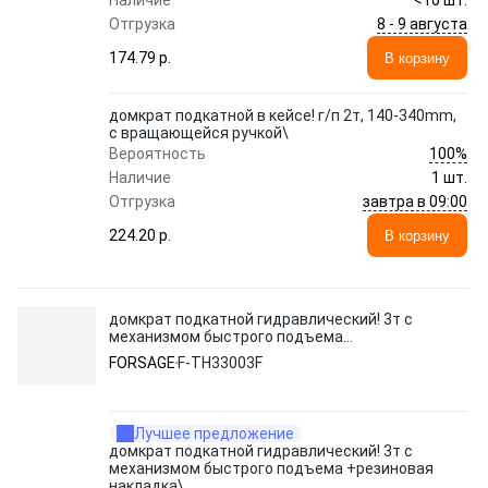
Наличие
<10 шт.
8 - 9 августа
Отгрузка
174.79 p.
В корзину
домкрат подкатной в кейсе! г/п 2т, 140-340mm,
с вращающейся ручкой\
100%
Вероятность
Наличие
1 шт.
завтра в 09:00
Отгрузка
224.20 p.
В корзину
домкрат подкатной гидравлический! 3т с
механизмом быстрого подъема
+резиновая накладка\
FORSAGE
F-TH33003F
Лучшее предложение
домкрат подкатной гидравлический! 3т с
механизмом быстрого подъема +резиновая
накладка\