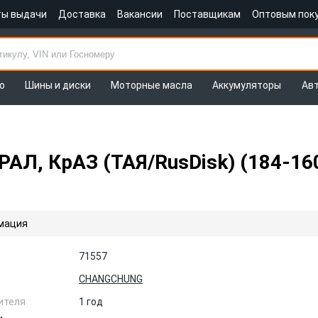
ты выдачи
Доставка
Вакансии
Поставщикам
Оптовым пок
о
Шины и диски
Моторные масла
Аккумуляторы
Ав
РАЛ, КрАЗ (ТАЯ/RusDisk) (184-
мация
71557
CHANGCHUNG
ителя
1 год