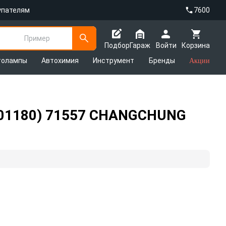
упателям
7600
Пример
Подбор
Гараж
Войти
Корзина
толампы
Автохимия
Инструмент
Бренды
Акции
1601180) 71557 CHANGCHUNG