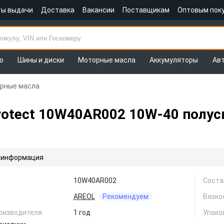
ты выдачи
Доставка
Вакансии
Поставщикам
Оптовым пок
о
Шины и диски
Моторные масла
Аккумуляторы
Ав
рные масла
otect 10W40AR002 10W-40 полуси
 информация
10W40AR002
Соста
AREOL
Рекомендуем
Вязко
оизводителя
1 год
Упаков