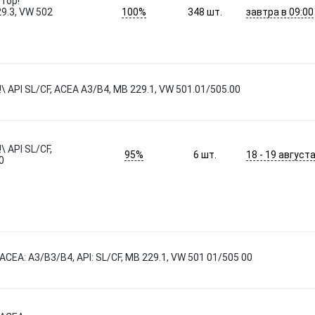
тор!
100%
завтра в 09:00
9.3, VW 502
348
шт.
 API SL/CF, ACEA A3/B4, MB 229.1, VW 501.01/505.00
 API SL/CF,
95%
18 - 19 август
6
шт.
0
 ACEA: A3/B3/B4, API: SL/CF, MB 229.1, VW 501 01/505 00