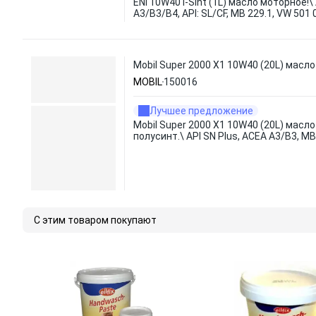
ENI 10W40 i-Sint (1L) масло моторное!\
A3/B3/B4, API: SL/CF, MB 229.1, VW 501
Mobil Super 2000 X1 10W40 (20L) масло
MOBIL
150016
Лучшее предложение
Mobil Super 2000 X1 10W40 (20L) масл
полусинт.\ API SN Plus, ACEA A3/B3, MB
С этим товаром покупают