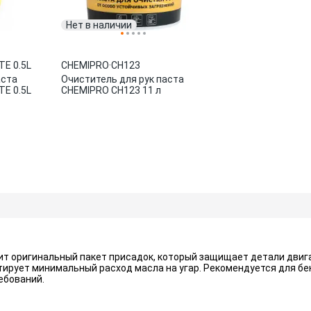
Нет в наличии
E 0.5L
CHEMIPRO
·
CH123
аста
Очиститель для рук паста
E 0.5L
CHEMIPRO CH123 11 л
ит оригинальный пакет присадок, который защищает детали дви
ирует минимальный расход масла на угар. Рекомендуется для бе
ебований.