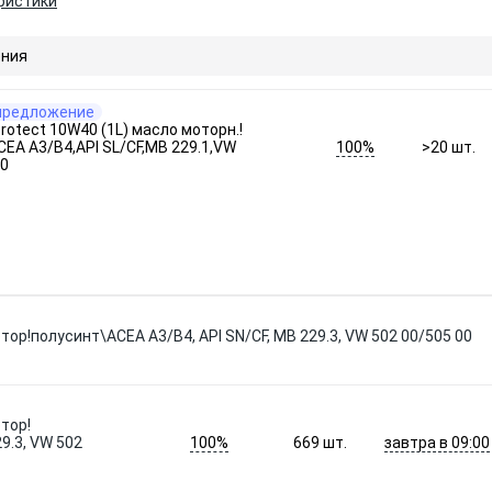
ристики
ния
предложение
rotect 10W40 (1L) масло моторн.!
100%
CEA A3/B4,API SL/CF,MB 229.1,VW
>20
шт.
00
тор!полусинт\ACEA A3/B4, API SN/CF, MB 229.3, VW 502 00/505 00
тор!
100%
завтра в 09:00
9.3, VW 502
669
шт.