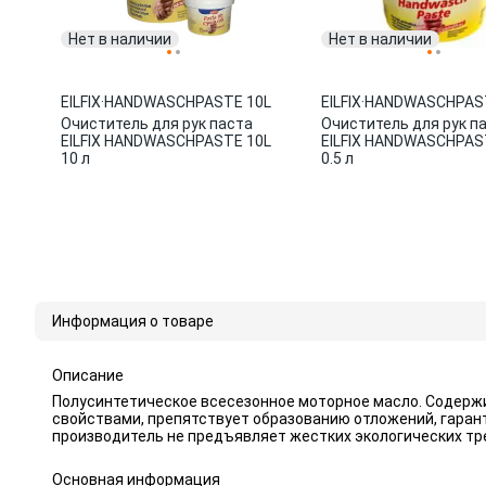
Нет в наличии
Нет в наличии
EILFIX
·
HANDWASCHPASTE 10L
EILFIX
·
HANDWASCHPAST
Очиститель для рук паста
Очиститель для рук п
EILFIX HANDWASCHPASTE 10L
EILFIX HANDWASCHPAST
10 л
0.5 л
Информация о товаре
Описание
Полусинтетическое всесезонное моторное масло. Содерж
свойствами, препятствует образованию отложений, гарант
производитель не предъявляет жестких экологических тр
Основная информация