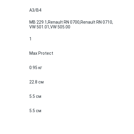
A3/B4
MB 229.1,
Renault RN 0700,
Renault RN 0710,
VW 501.01,
VW 505.00
1
Max Protect
0.95 кг
22.8 см
5.5 см
5.5 см