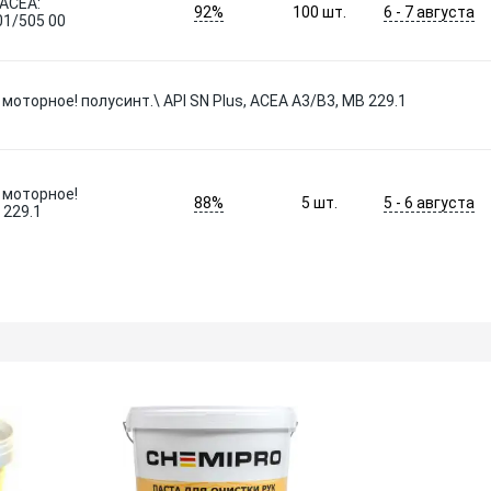
 ACEA:
92%
6 - 7 августа
100
шт.
 01/505 00
 моторное! полусинт.\ API SN Plus, ACEA A3/B3, MB 229.1
о моторное!
88%
5 - 6 августа
5
шт.
 229.1