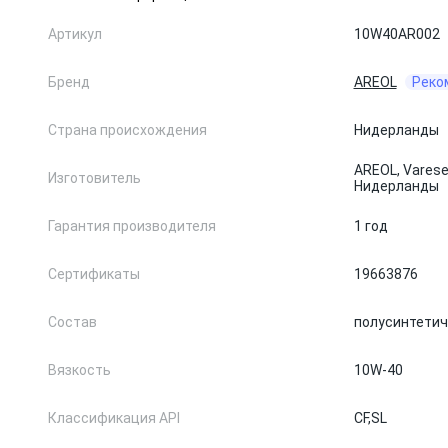
Артикул
10W40AR002
Бренд
AREOL
Реко
Страна происхождения
Нидерланды
AREOL, Varese
Изготовитель
Нидерланды
Гарантия производителя
1 год
Сертификаты
19663876
Состав
полусинтетич
Вязкость
10W-40
Классификация API
CF,
SL