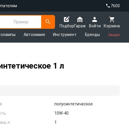
упателям
7600
Пример
Подбор
Гараж
Войти
Корзина
толампы
Автохимия
Инструмент
Бренды
Акции
нтетическое 1 л
в
полусинтетическое
сть
10W-40
ка, л
1