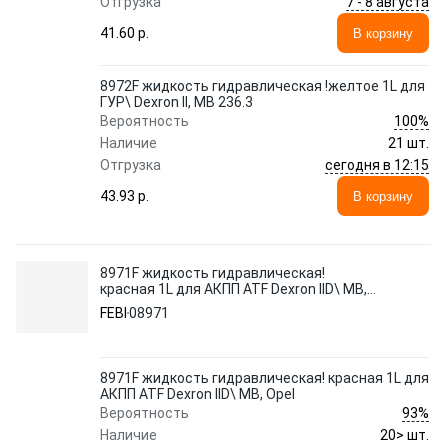
7 - 8 августа
Отгрузка
41.60 p.
В корзину
8972F жидкость гидравлическая !желтое 1L для
ГУР\ Dexron II, MB 236.3
100%
Вероятность
Наличие
21 шт.
сегодня в 12:15
Отгрузка
43.93 p.
В корзину
8971F жидкость гидравлическая!
красная 1L для АКПП ATF Dexron IID\ MB,
Opel
FEBI
08971
8971F жидкость гидравлическая! красная 1L для
АКПП ATF Dexron IID\ MB, Opel
93%
Вероятность
Наличие
20> шт.