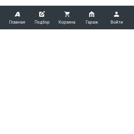
Главная
Подбор
Корзина
Гараж
Войти
ARMTEK
О Компании
Покупателям
Контакты
Как сделать заказ
Партнерам
Новости
Доставка
Поставщикам
Каталоги
Вакансии
Способы оплаты
Арендодателям