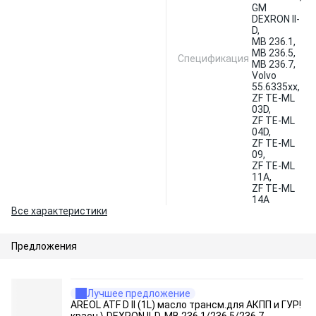
GM
DEXRON II-
D,
MB 236.1,
MB 236.5,
Спецификация
MB 236.7,
Volvo
55.6335xx,
ZF TE-ML
03D,
ZF TE-ML
04D,
ZF TE-ML
09,
ZF TE-ML
11A,
ZF TE-ML
14A
Все характеристики
Предложения
Лучшее предложение
AREOL ATF D II (1L) масло трансм.для АКПП и ГУР!