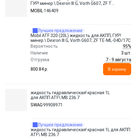
ГУР! минер.\ Dexron III G, Voith G607, ZF TE-
ML-04D/17C
MOBIL
146409
Лучшее предложение
Mobil ATF 320 (20L) жидкость для АКПП, ГУР!
минер.\ Dexron III G, Voith G607, ZF TE-ML-04D/17C
95%
Вероятность
Наличие
3 шт.
7 - 9 августа
Отгрузка
800.84 p.
В корзину
жидкость гидравлическая! красная 1L
для АКПП ATF\ MB 236.7
SWAG
99908971
Лучшее предложение
жидкость гидравлическая! красная 1L для АКПП
ATF\ MB 236.7