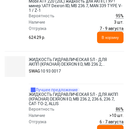
Mobil ATF 220 (20L) жидкость для АКПП, ГУР !
минер.\ATF Dexron IID, MB 236.7, MAN 339 TYPE V-
1 / Z-1
95%
Вероятность
Наличие
3 шт.
7 - 9 августа
Отгрузка
624.29 p.
В корзину
ЖИДКОСТЬ ГИДРАВЛИЧЕСКАЯ 5Л - ДЛЯ
АКПП (КРАСНАЯ) DEXRON II D, MB 236.2,
236.6, 236.7, CAT-TO-2, ALLIS
SWAG
10 93 0017
Лучшее предложение
ЖИДКОСТЬ ГИДРАВЛИЧЕСКАЯ 5Л - ДЛЯ АКПП
(КРАСНАЯ) DEXRON II D, MB 236.2, 236.6, 236.7,
CAT-TO-2, ALLIS
86%
Вероятность
Наличие
>10 шт.
6 - 7 августа
Отгрузка