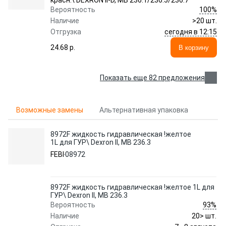
красн.\ DEXRON II-D, MB 236.1/236.5/236.7
100%
Вероятность
Наличие
>20 шт.
сегодня в 12:15
Отгрузка
24.68 p.
В корзину
Показать еще 82 предложения
Возможные замены
Альтернативная упаковка
8972F жидкость гидравлическая !желтое
1L для ГУР\ Dexron II, MB 236.3
FEBI
08972
8972F жидкость гидравлическая !желтое 1L для
ГУР\ Dexron II, MB 236.3
93%
Вероятность
Наличие
20> шт.