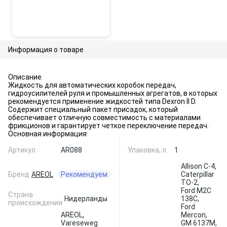
Информация о товаре
Описание
Жидкость для автоматических коробок передач,
гидроусилителей руля и промышленных агрегатов, в которых
рекомендуется применение жидкостей типа Dexron II D.
Содержит специальный пакет присадок, который
обеспечивает отличную совместимость с материалами
фрикционов и гарантирует четкое переключение передач.
Основная информация
Артикул
AR088
Упаковка, л
1
Allison C-4,
Бренд
AREOL
Рекомендуем
Caterpillar
TO-2,
Ford M2C
Страна
Нидерланды
138C,
происхождения
Ford
AREOL,
Mercon,
Vareseweg
GM 6137M,