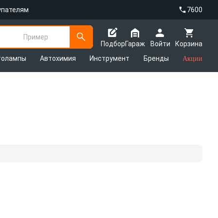
упателям
7600
Пример
Подбор
Гараж
Войти
Корзина
толампы
Автохимия
Инструмент
Бренды
Акции