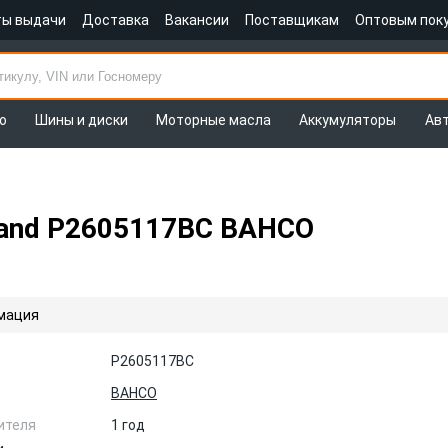
ты выдачи
Доставка
Вакансии
Поставщикам
Оптовым пок
о
Шины и диски
Моторные масла
Аккумуляторы
Ав
land P2605117BC BAHCO
мация
P2605117BC
BAHCO
ителя
1 год