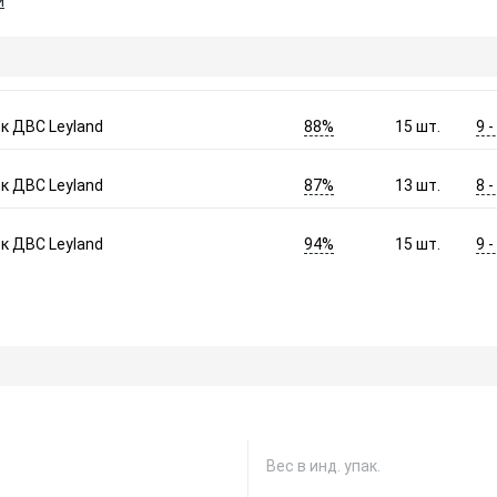
и
88%
9 
к ДВС Leyland
15
шт.
87%
8 
к ДВС Leyland
13
шт.
94%
9 
к ДВС Leyland
15
шт.
Вес в инд. упак.