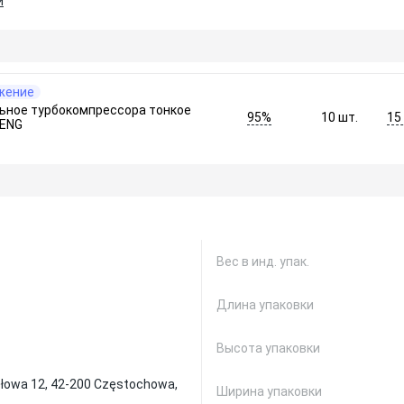
и
жение
ьное турбокомпрессора тонкое
95%
15
10
шт.
FENG
Вес в инд. упак.
Длина упаковки
Высота упаковки
ysłowa 12, 42-200 Częstochowa,
Ширина упаковки