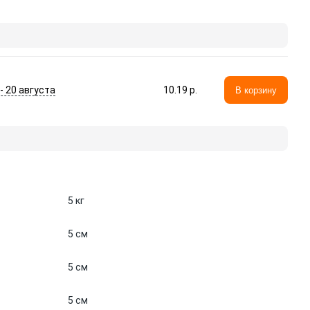
 - 20 августа
10.19 p.
В корзину
5 кг
5 см
5 см
5 см