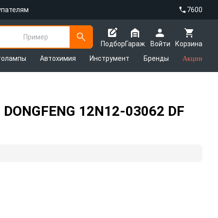
упателям
7600
Пример
Подбор
Гараж
Войти
Корзина
толампы
Автохимия
Инструмент
Бренды
Акции
8) DONGFENG 12N12-03062 DF