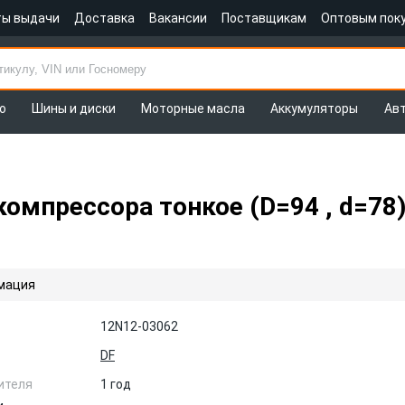
ты выдачи
Доставка
Вакансии
Поставщикам
Оптовым пок
о
Шины и диски
Моторные масла
Аккумуляторы
Ав
компрессора тонкое (D=94 , d=7
мация
12N12-03062
DF
ителя
1 год