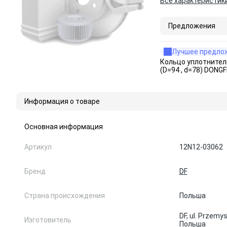
Все характеристик
Предложения
Лучшее предло
Кольцо уплотнител
(D=94 , d=78) DONG
Информация о товаре
Основная информация
Артикул
12N12-03062
Бренд
DF
Страна происхождения
Польша
DF, ul. Przem
Изготовитель
Польша