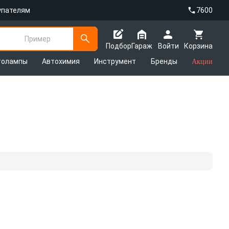
упателям
7600
Пример
Подбор
Гараж
Войти
Корзина
толампы
Автохимия
Инструмент
Бренды
Акции