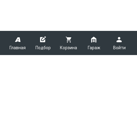
Главная
Подбор
Корзина
Гараж
Войти
ARMTEK
О Компании
Покупателям
Контакты
Как сделать заказ
Партнерам