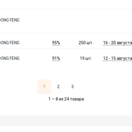
DONG FENG
95%
16 - 20 август
DONG FENG
250
шт.
91%
12 - 15 август
DONG FENG
19
шт.
1
2
3
1 — 8 из 24 товара