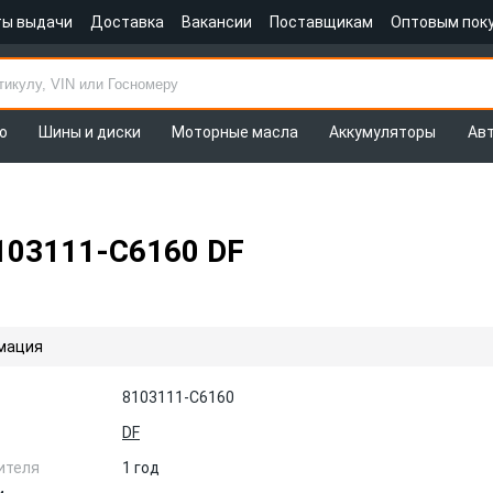
ты выдачи
Доставка
Вакансии
Поставщикам
Оптовым пок
о
Шины и диски
Моторные масла
Аккумуляторы
Ав
103111-C6160 DF
мация
8103111-C6160
DF
ителя
1 год