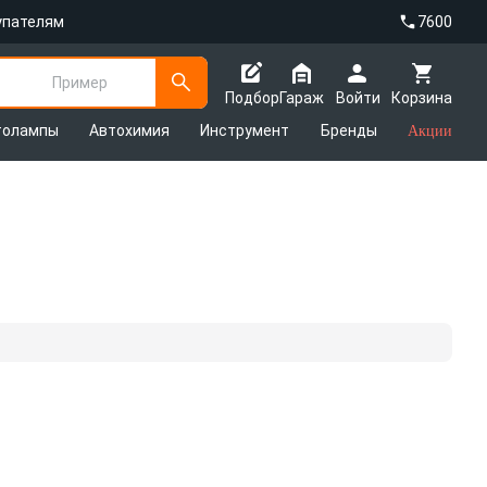
упателям
7600
Пример
Подбор
Гараж
Войти
Корзина
толампы
Автохимия
Инструмент
Бренды
Акции