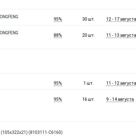
DONGFENG
95%
12 - 17 август
30
шт.
DONGFENG
88%
11 - 13 август
20
шт.
95%
11 - 12 август
1
шт.
95%
9 - 14 августа
16
шт.
(105x322x21) (8103111-C6160)