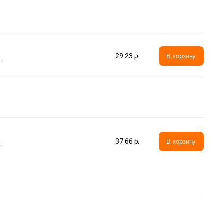
а
29.23 p.
В корзину
а
37.66 p.
В корзину