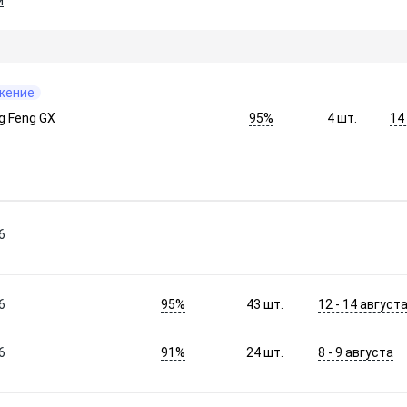
и
жение
95%
14
g Feng GX
4
шт.
6
95%
12 - 14 август
6
43
шт.
91%
8 - 9 августа
6
24
шт.