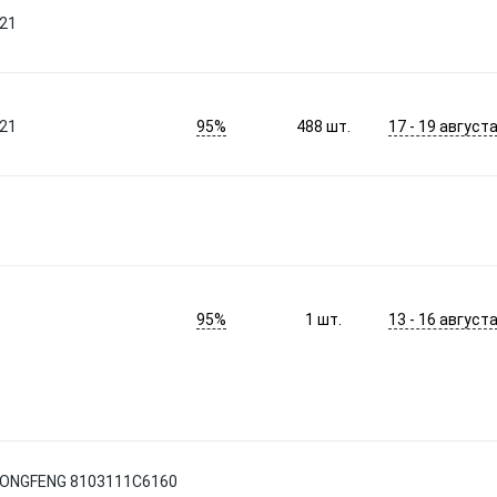
х21
95%
17 - 19 август
х21
488
шт.
95%
13 - 16 август
1
шт.
DONGFENG 8103111C6160