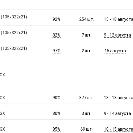
 (105x322x21)
92%
15 - 18 август
254
шт.
 (105x322x21)
82%
9 - 12 августа
7
шт.
 (105x322x21)
97%
15 августа
2
шт.
 GX
90%
13 - 18 август
 GX
377
шт.
80%
9 - 14 августа
 GX
3
шт.
95%
10 - 15 август
 GX
69
шт.