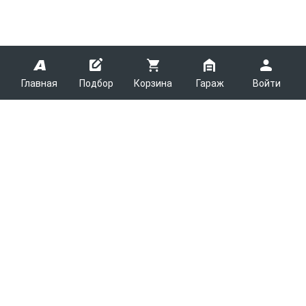
Главная
Подбор
Корзина
Гараж
Войти
ARMTEK
О Компании
Покупателям
Контакты
Как сделать заказ
Партнерам
Новости
Доставка