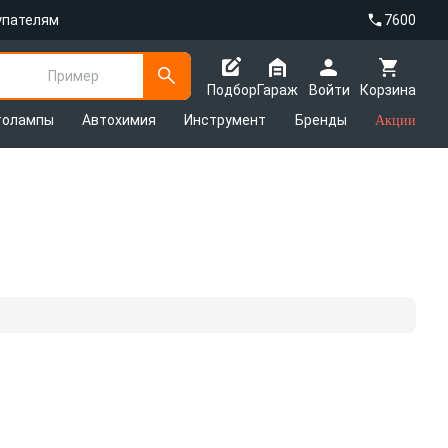
упателям
7600
Пример
Подбор
Гараж
Войти
Корзина
толампы
Автохимия
Инструмент
Бренды
Акции