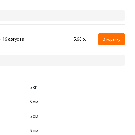
 - 16 августа
5.66 p.
В корзину
5 кг
5 см
5 см
5 см