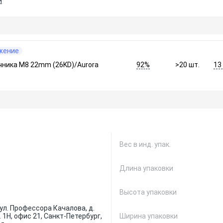
и
жение
92%
13
ника M8 22mm (26KD)/Aurora
>20
шт.
Вес в инд. упак.
Длина упаковки
Высота упаковки
ул. Профессора Качалова, д.
м. 1Н, офис 21, Санкт-Петербург,
Ширина упаковки