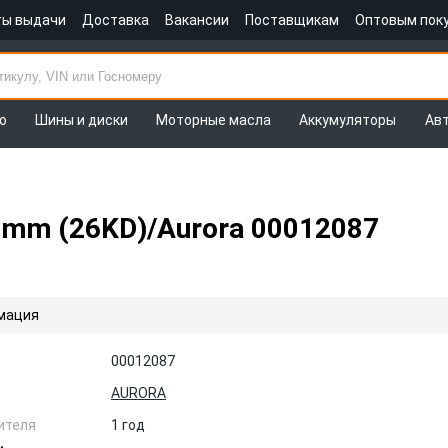
ты выдачи
Доставка
Вакансии
Поставщикам
Оптовым пок
о
Шины и диски
Моторные масла
Аккумуляторы
Ав
mm (26KD)/Aurora 00012087
мация
00012087
AURORA
ителя
1 год