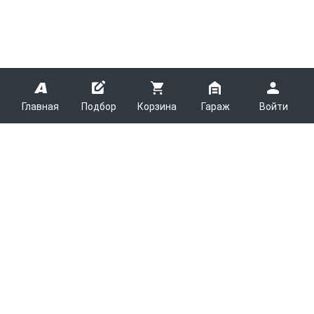
Главная
Подбор
Корзина
Гараж
Войти
ARMTEK
О Компании
Покупателям
Контакты
Как сделать заказ
Партнерам