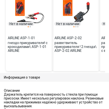
Нет в наличии
Нет в наличии
Нет
AIRLINE
·
ASP-1-01
AIRLINE
·
ASP-2-02
AIRL
гнездо прикуривателя! с
разветвитель
разв
крокодилами\ ASP-1-01
прикуривателя ! 2 гнезда\
прик
AIRLINE
ASP-2-02 AIRLINE
с ви
05 A
Информация о товаре
Описание
Держатель крепится на поверхность стекла при помощи
присоски. Имеет несколько регулировок наклона. Резиновые
накладки на прижимах надёжно удерживают устройство от
выскальзывания.