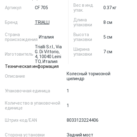
Вес в инд.
Артикул
CF 705
0.37 кг
упак.
Длина
Бренд
TRIALLI
8 см
упаковки
Страна
Высота
Италия
5 см
происхождения
упаковки
Trialli S.r.l., Via
Ширина
G. Di Vittorio,
7 см
Изготовитель
упаковки
4, 10040 Leini
TO, Италия
Техническая информация
Колесный тормозной
Описание
цилиндр
Упаковочная единица
1
Количество в упаковочной
1
единице
Штрих-код/EAN
8033123224406
Сторона установки
Задний мост