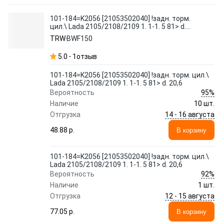
101-184=K2056 [21053502040] !задн. торм.
цил.\ Lada 2105/2108/2109 1. 1-1. 5 81> d.
20,6
TRW
BWF150
5.0
1
отзыв
101-184=K2056 [21053502040] !задн. торм. цил.\
Lada 2105/2108/2109 1. 1-1. 5 81> d. 20,6
95%
Вероятность
Наличие
10 шт.
14 - 16 августа
Отгрузка
48.88 p.
В корзину
101-184=K2056 [21053502040] !задн. торм. цил.\
Lada 2105/2108/2109 1. 1-1. 5 81> d. 20,6
92%
Вероятность
Наличие
1 шт.
12 - 15 августа
Отгрузка
77.05 p.
В корзину