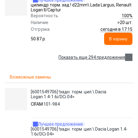
Лучшее предложение
цилиндр торм. зад.! d22mm\ Lada Largus, Renault
Logan II/Captur
100%
Вероятность
Наличие
>20 шт.
сегодня в 17:15
Отгрузка
50.87 p.
В корзину
Показать еще 294 предложения
Возможные замены
[6001549706] !задн. торм. цил.\ Dacia
Logan 1.4-1.6i/DCi 04>
CIFAM
101-984
Лучшее предложение
[6001549706] !задн. торм. цил.\ Dacia Logan 1.4-
1.6i/DCi 04>