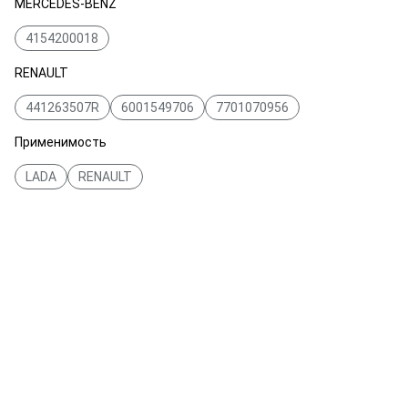
MERCEDES-BENZ
4154200018
RENAULT
441263507R
6001549706
7701070956
Применимость
LADA
RENAULT