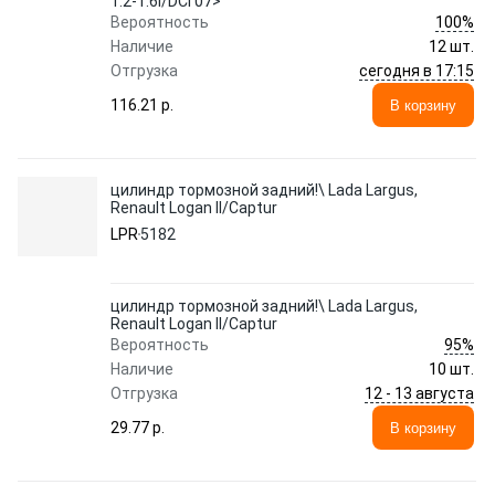
1.2-1.6i/DCi 07>
100%
Вероятность
Наличие
12 шт.
сегодня в 17:15
Отгрузка
116.21 p.
В корзину
цилиндр тормозной задний!\ Lada Largus,
Renault Logan II/Captur
LPR
5182
цилиндр тормозной задний!\ Lada Largus,
Renault Logan II/Captur
95%
Вероятность
Наличие
10 шт.
12 - 13 августа
Отгрузка
29.77 p.
В корзину