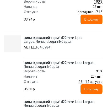
100%
Вероятность
Наличие
25 шт.
сегодня в 17:15
Отгрузка
33.94 p.
В корзину
цилиндр задний торм.! d22mm\ Lada
Largus, Renault Logan II/Captur
METELLI
04-0984
цилиндр задний торм.! d22mm\ Lada Largus,
Renault Logan II/Captur
91%
Вероятность
Наличие
20> шт.
13 - 14 августа
Отгрузка
35.58 p.
В корзину
цилиндр задний торм.! d22mm\ Lada Largus,
Renault Logan II/Captur