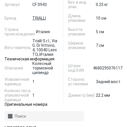
Вес в инд.
Артикул
CF 0943
0.25 кг
упак.
Длина
Бренд
TRIALLI
10 см
упаковки
Страна
Высота
Италия
5 см
происхождения
упаковки
Trialli S.r.l., Via
Ширина
G. Di Vittorio,
7 см
Изготовитель
упаковки
4, 10040 Leini
TO, Италия
Техническая информация
Колесный
Штрих-
Описание
тормозной
4680295076117
код/EAN
цилиндр
Упаковочная
Сторона
1
Задний мост
единица
установки
Количество в
упаковочной
1
Диаметр [мм]
22.2 мм
единице
Оригинальные номера
Поиск