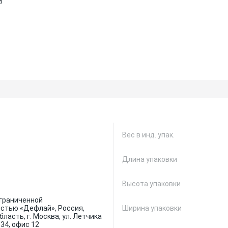
и
Вес в инд. упак.
Длина упаковки
Высота упаковки
граниченной
стью «Дефлай», Россия,
Ширина упаковки
ласть, г. Москва, ул. Летчика
 34, офис 12