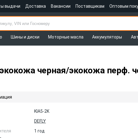
ты выдачи
Доставка
Вакансии
Поставщикам
Оптовым пок
о
Шины и диски
Моторные масла
Аккумуляторы
Ав
, экокожа черная/экокожа перф. 
мация
KIA5-2K
DEFLY
ителя
1 год