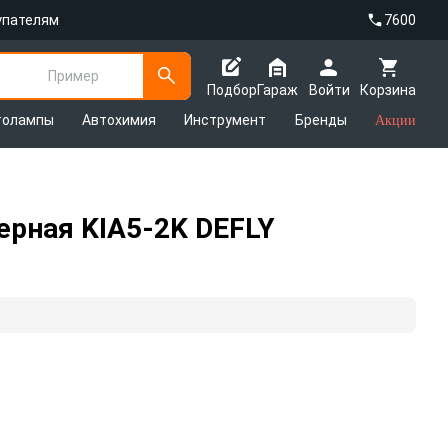
упателям
7600
Пример
Подбор
Гараж
Войти
Корзина
толампы
Автохимия
Инструмент
Бренды
Акции
черная KIA5-2K DEFLY