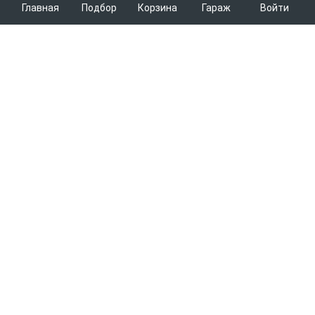
Главная
Подбор
Корзина
Гараж
Войти
ARMTEK
О Компании
Покупателям
Контакты
Как сделать заказ
Партнерам
Новости
Доставка
Поставщикам
Каталоги
Вакансии
Способы оплаты
Арендодателям
Легковые запчасти
7600
Благотворительность
Возврат
Услуги логистики
Грузовые запчасти
Пункты выдачи