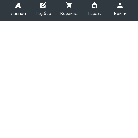
Главная
Подбор
Корзина
Гараж
Войти
ARMTEK
О Компании
Покупателям
Контакты
Как сделать заказ
Партнерам
Новости
Доставка
Поставщикам
Каталоги
Вакансии
Способы оплаты
Арендодателям
Легковые запчасти
7600
Благотворительность
Возврат