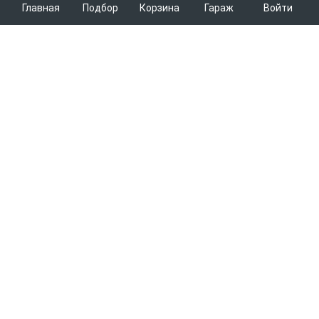
Главная
Подбор
Корзина
Гараж
Войти
ARMTEK
О Компании
Покупателям
Контакты
Как сделать заказ
Партнерам
Новости
Доставка
Поставщикам
Каталоги
Вакансии
Способы оплаты
Арендодателям
Легковые запчасти
7600
Благотворительность
Возврат
Услуги логистики
Грузовые запчасти
Пункты выдачи