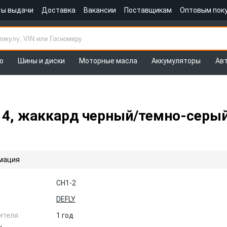
ты выдачи
Доставка
Вакансии
Поставщикам
Оптовым пок
о
Шины и диски
Моторные масла
Аккумуляторы
Ав
014, жаккард черный/темно-серы
мация
CH1-2
DEFLY
ителя
1 год