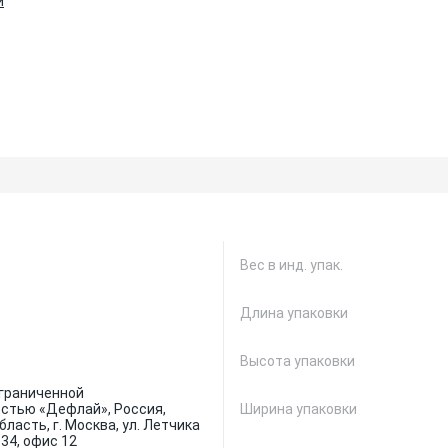
и
Вес в инд. упак.
Длина упаковки
Высота упаковки
граниченной
стью «Дефлай», Россия,
Ширина упаковки
ласть, г. Москва, ул. Летчика
 34, офис 12