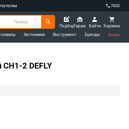
упателям
7600
Пример
Подбор
Гараж
Войти
Корзина
толампы
Автохимия
Инструмент
Бренды
Акции
й CH1-2 DEFLY