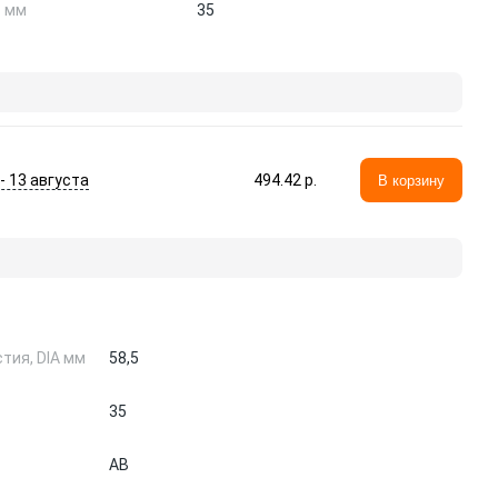
Т мм
35
 - 13 августа
494.42 p.
В корзину
тия, DIA мм
58,5
35
AB