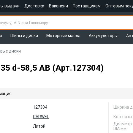
ты выдачи
Доставка
Вакансии
Поставщикам
Оптовым пок
о
Шины и диски
Моторные масла
Аккумуляторы
Ав
овые диски
T35 d-58,5 AB (Арт.127304)
мация
127304
Ширина д
CARWEL
Кол-во от
Диаметр 
Литой
DIA мм