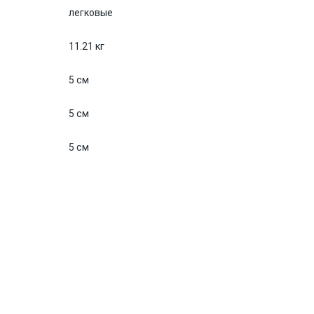
легковые
11.21 кг
5 см
5 см
5 см