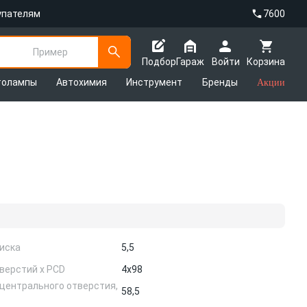
упателям
7600
Пример
Подбор
Гараж
Войти
Корзина
толампы
Автохимия
Инструмент
Бренды
Акции
иска
5,5
верстий х PCD
4x98
центрального отверстия,
58,5