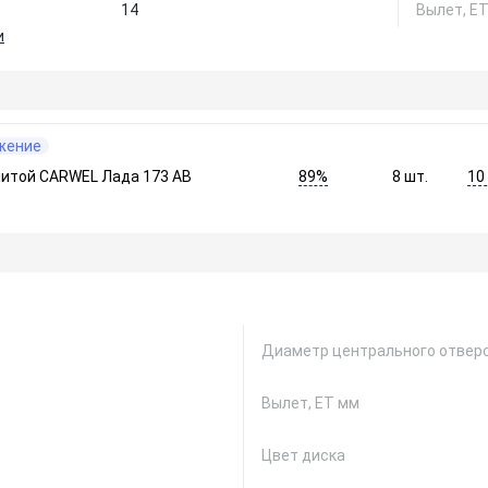
14
Вылет, Е
и
жение
89%
10
литой CARWEL Лада 173 AB
8
шт.
Диаметр центрального отверс
Вылет, ЕТ мм
Цвет диска