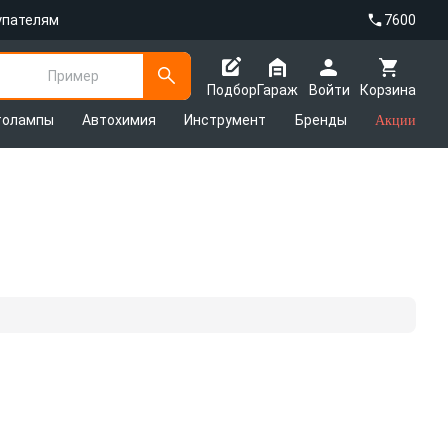
упателям
7600
Пример
Подбор
Гараж
Войти
Корзина
толампы
Автохимия
Инструмент
Бренды
Акции