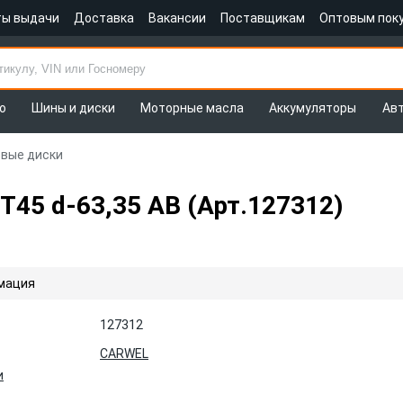
ты выдачи
Доставка
Вакансии
Поставщикам
Оптовым пок
о
Шины и диски
Моторные масла
Аккумуляторы
Ав
овые диски
ET45 d-63,35 AB (Арт.127312)
мация
127312
CARWEL
и