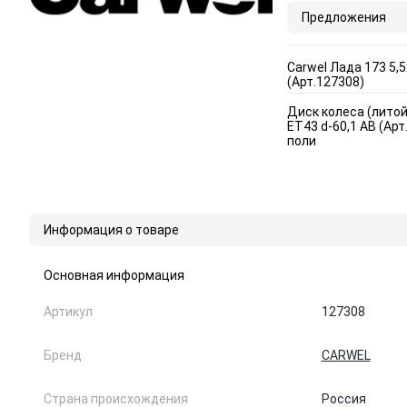
Предложения
Carwel Лада 173 5,5
(Арт.127308)
Диск колеса (литой
ET43 d-60,1 AB (Ар
поли
Информация о товаре
Основная информация
Артикул
127308
Бренд
CARWEL
Страна происхождения
Россия