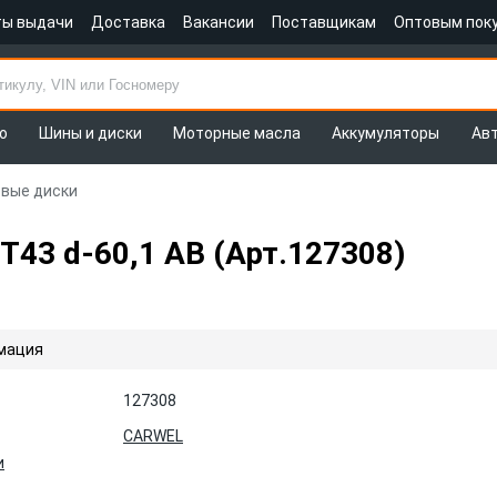
ты выдачи
Доставка
Вакансии
Поставщикам
Оптовым пок
о
Шины и диски
Моторные масла
Аккумуляторы
Ав
овые диски
ET43 d-60,1 AB (Арт.127308)
мация
127308
CARWEL
и