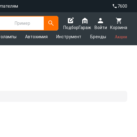
упателям
7600
Пример
Подбор
Гараж
Войти
Корзина
толампы
Автохимия
Инструмент
Бренды
Акции