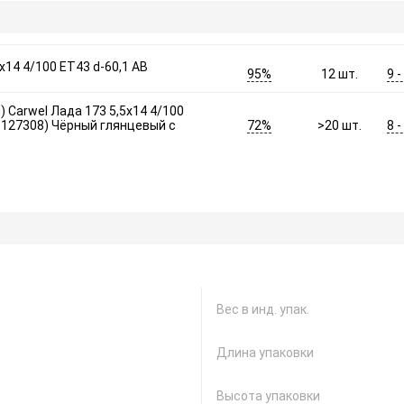
x14 4/100 ET43 d-60,1 AB
95%
9 
12
шт.
) Carwel Лада 173 5,5x14 4/100
72%
8 
т.127308) Чёрный глянцевый с
>20
шт.
Вес в инд. упак.
Длина упаковки
Высота упаковки