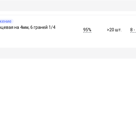
жение
рцевая на 4мм, 6 граней 1/4
95%
8 
>20
шт.