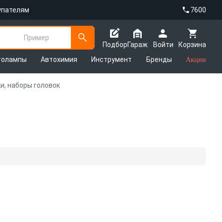
упателям
7600
Пример
Подбор
Гараж
Войти
Корзина
толампы
Автохимия
Инструмент
Бренды
Акции
и, наборы головок