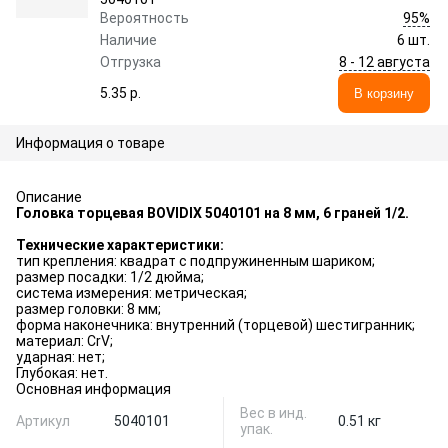
95%
Вероятность
Наличие
6 шт.
8 - 12 августа
Отгрузка
5.35 p.
В корзину
Информация о товаре
Описание
Головка торцевая BOVIDIX 5040101 на 8 мм, 6 граней 1/2.
Технические характеристики:
тип крепления: квадрат с подпружиненным шариком;
размер посадки: 1/2 дюйма;
система измерения: метрическая;
размер головки: 8 мм;
форма наконечника: внутренний (торцевой) шестигранник;
материал: CrV;
ударная: нет;
Глубокая: нет.
Основная информация
Вес в инд.
Артикул
5040101
0.51 кг
упак.