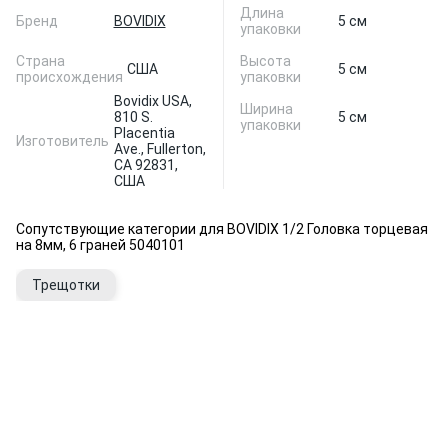
Длина
Бренд
BOVIDIX
5 см
упаковки
Страна
Высота
США
5 см
происхождения
упаковки
Bovidix USA,
Ширина
810 S.
5 см
упаковки
Placentia
Изготовитель
Ave., Fullerton,
CA 92831,
США
Сопутствующие категории для BOVIDIX 1/2 Головка торцевая
на 8мм, 6 граней 5040101
Трещотки