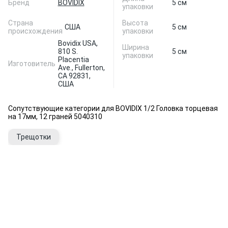
Бренд
BOVIDIX
5 см
упаковки
Страна
Высота
США
5 см
происхождения
упаковки
Bovidix USA,
Ширина
810 S.
5 см
упаковки
Placentia
Изготовитель
Ave., Fullerton,
CA 92831,
США
Сопутствующие категории для BOVIDIX 1/2 Головка торцевая
на 17мм, 12 граней 5040310
Трещотки