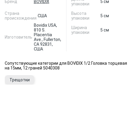
Бренд
BOVIDIX
5 см
упаковки
Страна
Высота
США
5 см
происхождения
упаковки
Bovidix USA,
Ширина
810 S.
5 см
упаковки
Placentia
Изготовитель
Ave., Fullerton,
CA 92831,
США
Сопутствующие категории для BOVIDIX 1/2 Головка торцевая
на 15мм, 12 граней 5040308
Трещотки