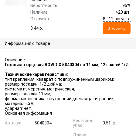
95%
Вероятность
Наличие
>20 шт.
8 - 12 августа
Отгрузка
3.44 p.
В корзину
Информация о товаре
Описание
Головка торцевая BOVIDIX 5040304 на 11 мм, 12 граней 1/2.
Технические характеристики:
тип крепления: квадрат с подпружиненным шариком;
размер посадки: 1/2 дюйма;
система измерения: метрическая;
размер головки: 11 мм;
форма наконечника: внутренний двенадцатигранник;
материал: CrV;
ударная: нет.
Основная информация
Вес в инд.
Артикул
5040304
0.51 кг
упак.
Длина