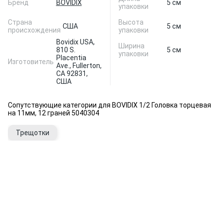
Бренд
BOVIDIX
5 см
упаковки
Страна
Высота
США
5 см
происхождения
упаковки
Bovidix USA,
Ширина
810 S.
5 см
упаковки
Placentia
Изготовитель
Ave., Fullerton,
CA 92831,
США
Сопутствующие категории для BOVIDIX 1/2 Головка торцевая
на 11мм, 12 граней 5040304
Трещотки