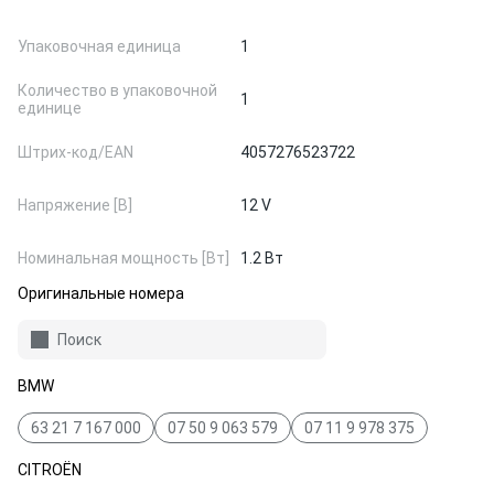
Упаковочная единица
1
Количество в упаковочной
1
единице
Штрих-код/EAN
4057276523722
Напряжение [В]
12 V
Номинальная мощность [Вт]
1.2 Вт
Оригинальные номера
Поиск
BMW
63 21 7 167 000
07 50 9 063 579
07 11 9 978 375
CITROËN