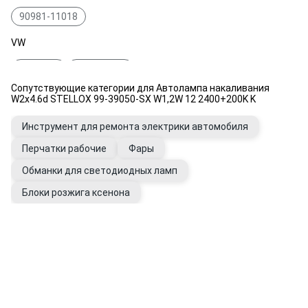
90981-11018
VW
Z046036
N 017 751 2
Сопутствующие категории для Автолампа накаливания
GENERAL MOTORS
W2x4.6d STELLOX 99-39050-SX W1,2W 12 2400+200K K
99050000
93190474
2098012
Инструмент для ремонта электрики автомобиля
Перчатки рабочие
Фары
Обманки для светодиодных ламп
Блоки розжига ксенона