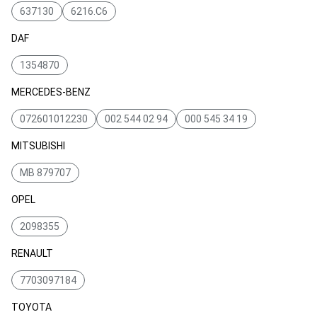
637130
6216.C6
DAF
1354870
MERCEDES-BENZ
072601012230
002 544 02 94
000 545 34 19
MITSUBISHI
MB 879707
OPEL
2098355
RENAULT
7703097184
TOYOTA