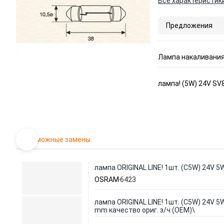
Все характеристик
Предложения
Лампа накаливания
лампа! (5W) 24V SV
Возможные замены
лампа ORIGINAL LINE! 1шт. (C5W) 24V 5
OSRAM
6423
лампа ORIGINAL LINE! 1шт. (C5W) 24V 5
mm качество ориг. з/ч (ОЕМ)\