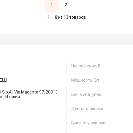
1
2
1 — 8 из 13 товаров
0
Напряжение, В
LLI
Мощность, Вт
i S.p.A., Via Magenta 97, 20013
Вес в инд. упак.
no, Италия
Длина упаковки
Высота упаковки