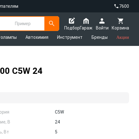
упателям
7600
Пример
Подбор
Гараж
Войти
Корзина
толампы
Автохимия
Инструмент
Бренды
Акции
00 C5W 24
гория
C5W
ие, В
24
, Вт
5