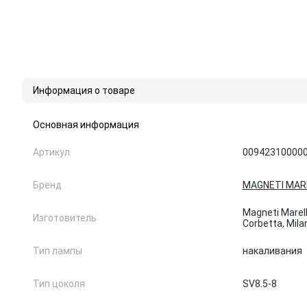
Информация о товаре
Основная информация
Артикул
00942310000
Бренд
MAGNETI MARE
Magneti Marell
Изготовитель
Corbetta, Mila
Тип лампы
накаливания
Тип цоколя
SV8.5-8