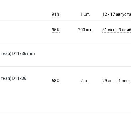
91%
12 - 17 август
1
шт.
95%
31 окт. - 3 нояб
200
шт.
итная) D11x36 mm
итная) D11x36
68%
29 авг. - 1 сент
2
шт.