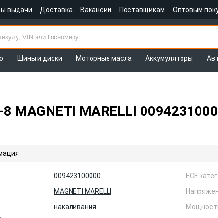
ты выдачи
Доставка
Вакансии
Поставщикам
Оптовым пок
о
Шины и диски
Моторные масла
Аккумуляторы
Ав
-8 MAGNETI MARELLI 0094231000
мация
009423100000
ЕСЕ кате
MAGNETI MARELLI
Напряжен
накаливания
Мощность