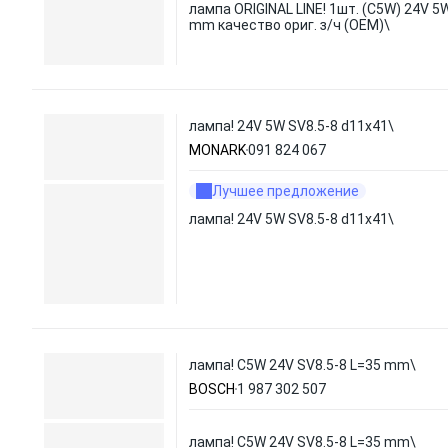
лампа ORIGINAL LINE! 1шт. (C5W) 24V 5
mm качество ориг. з/ч (ОЕМ)\
лампа! 24V 5W SV8.5-8 d11x41\
MONARK
091 824 067
Лучшее предложение
лампа! 24V 5W SV8.5-8 d11x41\
лампа! C5W 24V SV8.5-8 L=35 mm\
BOSCH
1 987 302 507
лампа! C5W 24V SV8.5-8 L=35 mm\