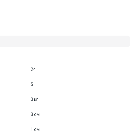
24
5
0 кг
3 см
1 см