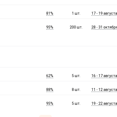
81%
17 - 19 август
1
шт.
95%
28 - 31 октябр
200
шт.
62%
16 - 17 август
5
шт.
88%
11 - 12 август
8
шт.
95%
19 - 22 август
5
шт.