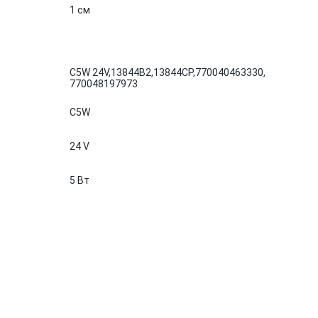
1 см
C5W 24V,
13844B2,
13844CP,
770040463330,
770048197973
C5W
24 V
5 Вт