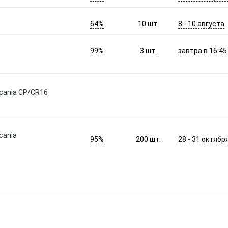
64%
8 - 10 августа
10
шт.
99%
завтра в 16:45
3
шт.
Scania CP/CR16
cania
95%
28 - 31 октябр
200
шт.