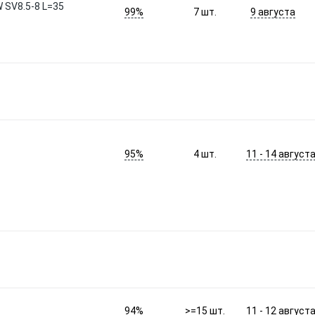
W SV8.5-8 L=35
99%
9 августа
7
шт.
95%
11 - 14 август
4
шт.
94%
11 - 12 август
>=15
шт.