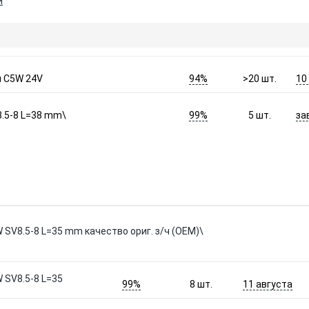
и
94%
10
 C5W 24V
>20
шт.
99%
за
8.5-8 L=38 mm\
5
шт.
W SV8.5-8 L=35 mm качество ориг. з/ч (ОЕМ)\
W SV8.5-8 L=35
99%
11 августа
8
шт.