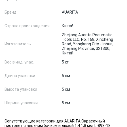
Бренд
AUARITA
Страна происхождения
Китай
Zhejiang Auarita Pneumatic
Tools LLC, No. 168, Xincheng
Изготовитель
Road, Yongkang City, Jinhua,
Zhejiang Province, 321300,
Китай
Вес в инд. упак.
5 кг
Длина упаковки
5 см
Высота упаковки
5 см
Ширина упаковки
5 см
Сопутствующие категории для AUARITA Окрасочный
пистолет с верхним бачком и дюзой 1,4 1,8 мм. L-898-18