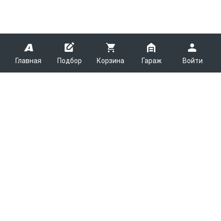
Главная
Подбор
Корзина
Гараж
Войти
ARMTEK
О Компании
Покупателям
Контакты
Как сделать заказ
Партнерам
Новости
Доставка