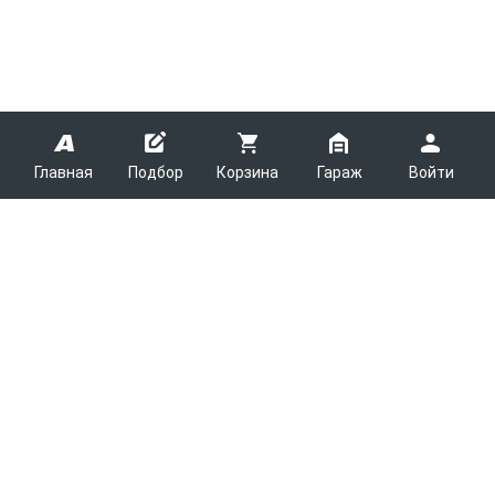
Главная
Подбор
Корзина
Гараж
Войти
ARMTEK
О Компании
Покупателям
Контакты
Как сделать заказ
Партнерам