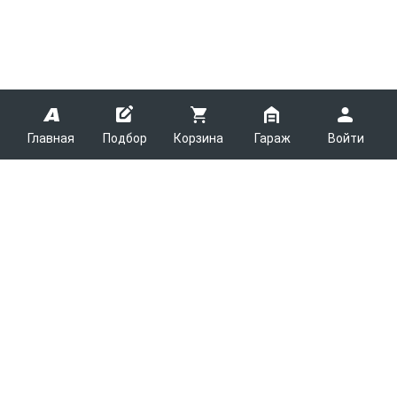
Главная
Подбор
Корзина
Гараж
Войти
ARMTEK
О Компании
Покупателям
Контакты
Как сделать заказ
Партнерам