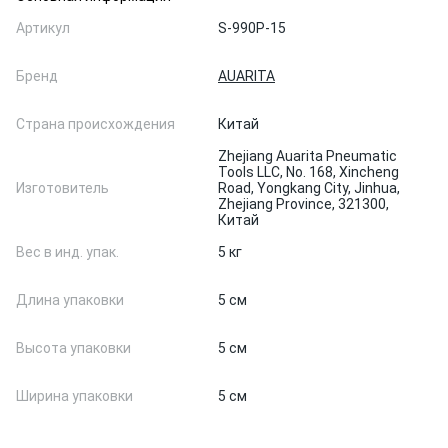
Артикул
S-990P-15
Бренд
AUARITA
Страна происхождения
Китай
Zhejiang Auarita Pneumatic
Tools LLC, No. 168, Xincheng
Изготовитель
Road, Yongkang City, Jinhua,
Zhejiang Province, 321300,
Китай
Вес в инд. упак.
5 кг
Длина упаковки
5 см
Высота упаковки
5 см
Ширина упаковки
5 см