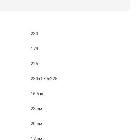
230
179
225
230x179x225
16.5 кг
23 см
20 см
17 см