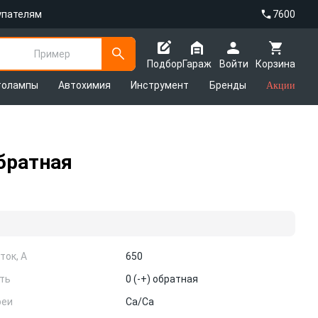
упателям
7600
Пример
Подбор
Гараж
Войти
Корзина
толампы
Автохимия
Инструмент
Бренды
Акции
братная
ток, А
650
ть
0 (-+) обратная
реи
Ca/Ca