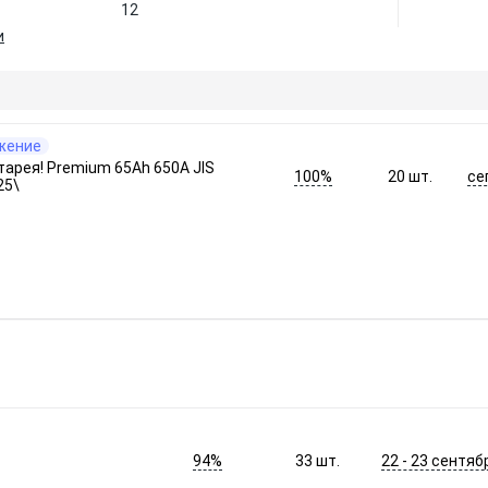
12
и
жение
арея! Premium 65Ah 650A JIS
100%
се
20
шт.
25\
94%
22 - 23 сентяб
33
шт.