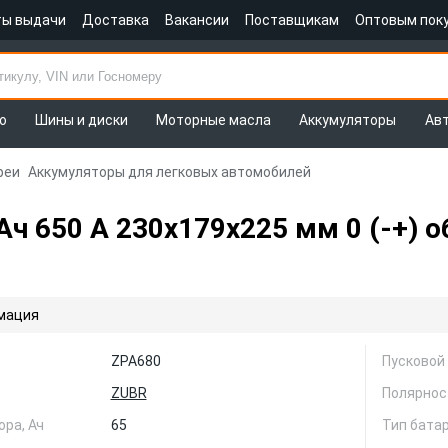
ты выдачи
Доставка
Вакансии
Поставщикам
Оптовым пок
о
Шины и диски
Моторные масла
Аккумуляторы
Ав
реи
Аккумуляторы для легковых автомобилей
ч 650 А 230x179x225 мм 0 (-+) о
мация
ZPA680
Пусковой 
ZUBR
Полярнос
ра, Ач
65
Тип бата