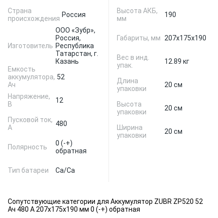
Страна
Высота АКБ,
Россия
190
происхождения
мм
ООО «Зубр»,
Россия,
Габариты, мм
207x175x190
Изготовитель
Республика
Татарстан, г.
Вес в инд.
Казань
12.89 кг
упак.
Емкость
аккумулятора,
52
Длина
Ач
20 см
упаковки
Напряжение,
12
В
Высота
20 см
упаковки
Пусковой ток,
480
А
Ширина
20 см
упаковки
0 (-+)
Полярность
обратная
Тип батареи
Ca/Ca
Сопутствующие категории для Аккумулятор ZUBR ZP520 52
Ач 480 А 207x175x190 мм 0 (-+) обратная