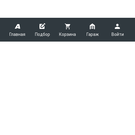
Главная
Подбор
Корзина
Гараж
Войти
ARMTEK
О Компании
Покупателям
Контакты
Как сделать заказ
Партнерам
Новости
Доставка
Поставщикам