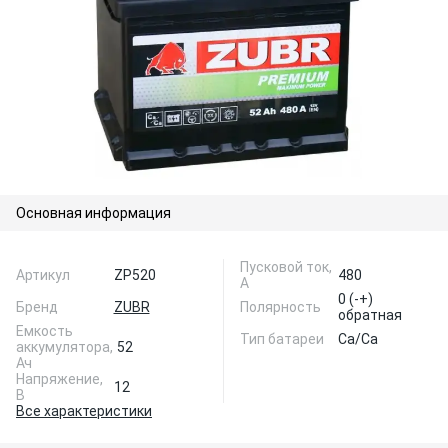
Основная информация
Пусковой ток,
Артикул
ZP520
480
А
0 (-+)
Бренд
ZUBR
Полярность
обратная
Емкость
Тип батареи
Ca/Ca
аккумулятора,
52
Ач
Напряжение,
12
В
Все характеристики