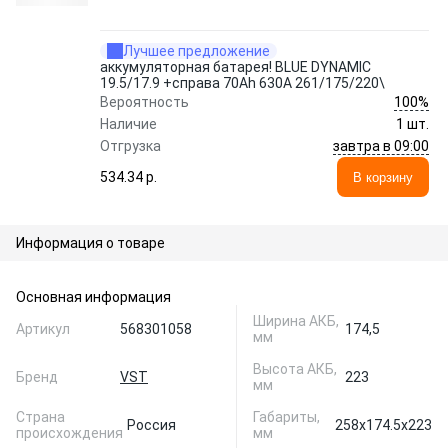
Лучшее предложение
аккумуляторная батарея! BLUE DYNAMIC
19.5/17.9 +справа 70Ah 630A 261/175/220\
100%
Вероятность
Наличие
1 шт.
завтра в 09:00
Отгрузка
534.34 p.
В корзину
Информация о товаре
Основная информация
Ширина АКБ,
Артикул
568301058
174,5
мм
Высота АКБ,
Бренд
VST
223
мм
Страна
Габариты,
Россия
258x174.5x223
происхождения
мм