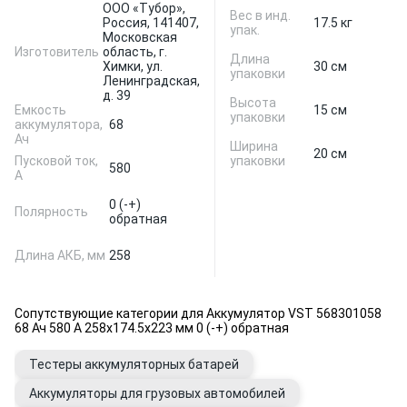
ООО «Тубор»,
Вес в инд.
Россия, 141407,
17.5 кг
упак.
Московская
Изготовитель
область, г.
Длина
Химки, ул.
30 см
упаковки
Ленинградская,
д. 39
Высота
Емкость
15 см
упаковки
аккумулятора,
68
Ач
Ширина
20 см
Пусковой ток,
упаковки
580
А
0 (-+)
Полярность
обратная
Длина АКБ, мм
258
Сопутствующие категории для Аккумулятор VST 568301058
68 Ач 580 А 258x174.5x223 мм 0 (-+) обратная
Тестеры аккумуляторных батарей
Аккумуляторы для грузовых автомобилей