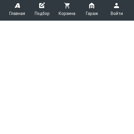
Главная
Подбор
Корзина
Гараж
Войти
ARMTEK
О Компании
Покупателям
Контакты
Как сделать заказ
Партнерам
Новости
Доставка
Поставщикам
Каталоги
Вакансии
Способы оплаты
Арендодателям
Легковые запчасти
7600
Благотворительность
Возврат