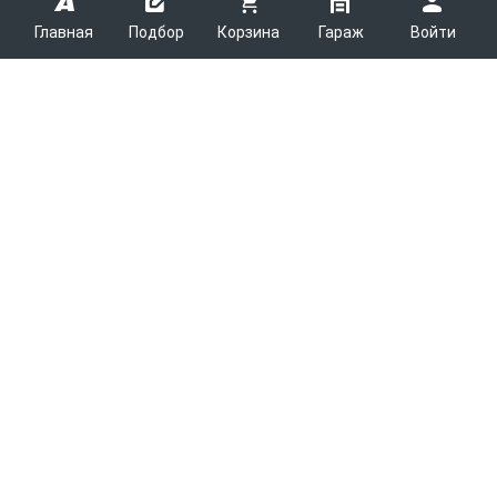
Главная
Подбор
Корзина
Гараж
Войти
ARMTEK
О Компании
Покупателям
Контакты
Как сделать заказ
Партнерам
Новости
Доставка
Поставщикам
Каталоги
Вакансии
Способы оплаты
Арендодателям
Легковые запчасти
7600
Благотворительность
Возврат
Услуги логистики
Грузовые запчасти