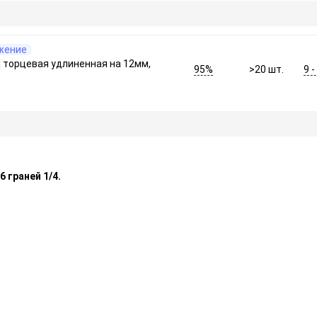
жение
а торцевая удлиненная на 12мм,
95%
9 
>20
шт.
 граней 1/4.