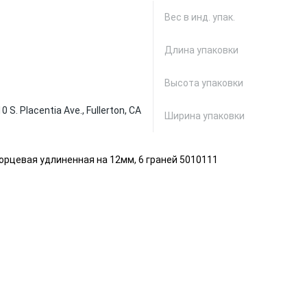
Вес в инд. упак.
Длина упаковки
Высота упаковки
0 S. Placentia Ave., Fullerton, CA
Ширина упаковки
орцевая удлиненная на 12мм, 6 граней 5010111