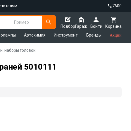
упателям
7600
Пример
Подбор
Гараж
Войти
Корзина
толампы
Автохимия
Инструмент
Бренды
Акции
и, наборы головок
граней 5010111