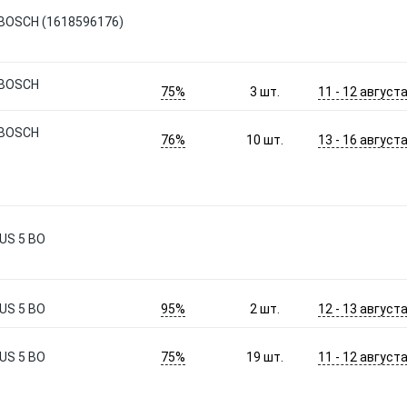
 BOSCH (1618596176)
 BOSCH
75%
11 - 12 август
3
шт.
 BOSCH
76%
13 - 16 август
10
шт.
US 5 BO
95%
12 - 13 август
US 5 BO
2
шт.
75%
11 - 12 август
US 5 BO
19
шт.