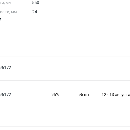
ти, мм
550
асти, мм
24
и
596172
95%
12 - 13 август
596172
>5
шт.