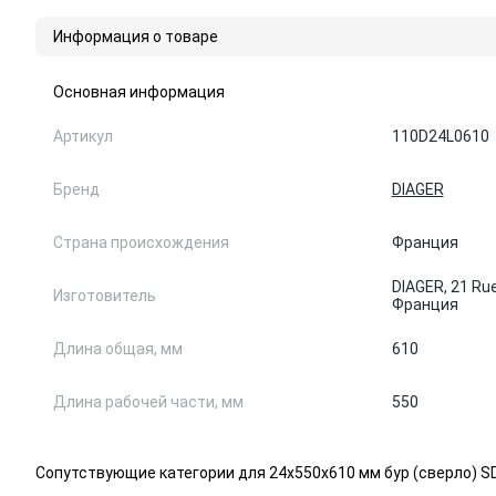
Информация о товаре
Основная информация
Артикул
110D24L0610
Бренд
DIAGER
Страна происхождения
Франция
DIAGER, 21 Rue
Изготовитель
Франция
Длина общая, мм
610
Длина рабочей части, мм
550
Сопутствующие категории для 24х550х610 мм бур (сверло) SD