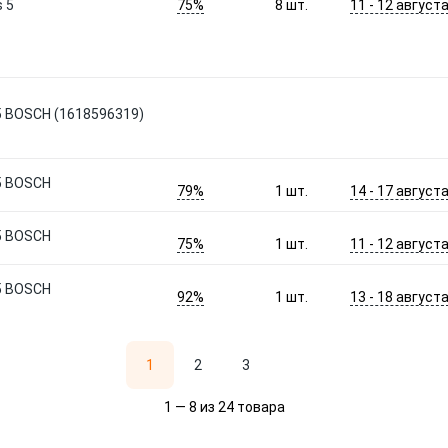
75%
11 - 12 август
 5
8
шт.
 5 BOSCH (1618596319)
 5 BOSCH
79%
14 - 17 август
1
шт.
 5 BOSCH
75%
11 - 12 август
1
шт.
 5 BOSCH
92%
13 - 18 август
1
шт.
1
2
3
1 — 8 из 24 товара