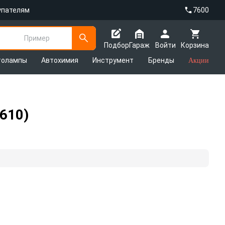
упателям
7600
Пример
Подбор
Гараж
Войти
Корзина
толампы
Автохимия
Инструмент
Бренды
Акции
610)