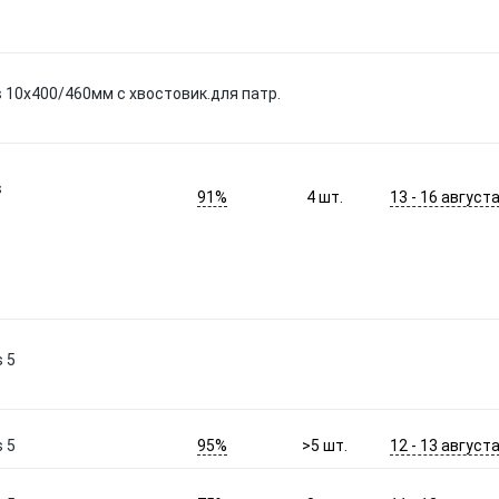
s 10x400/460мм с хвостовик.для патр.
s
91%
13 - 16 август
4
шт.
 5
95%
12 - 13 август
 5
>5
шт.