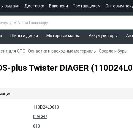
ты выдачи
Доставка
Вакансии
Поставщикам
Оптовым пок
о
Шины и диски
Моторные масла
Аккумуляторы
Ав
ент для СТО
Оснастка и расходные материалы
Сверла и буры
DS-plus Twister DIAGER (110D24L0
мация
110D24L0610
DIAGER
610