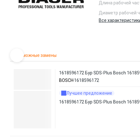
Длина рабочей час
Диаметр рабочей ч
Все характеристик
Возможные замены
1618596172 Бур SDS-Plus Bosch 1618
BOSCH
1618596172
Лучшее предложение
1618596172 Бур SDS-Plus Bosch 1618