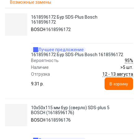
Возможные замены
1618596172 Бур SDS-Plus Bosch
1618596172
BOSCH
1618596172
Лучшее предложение
1618596172 Бур SDS-Plus Bosch 1618596172
95%
Вероятность
Наличие
>5 шт.
12 - 13 августа
Отгрузка
9.31 p.
В корзину
10х50х115 мм бур (сверло) SDS-plus 5
BOSCH (1618596176)
BOSCH
1618596176